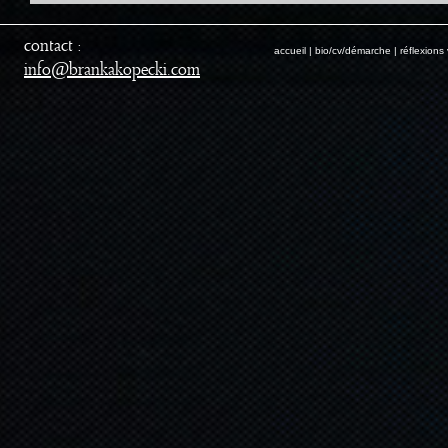
contact :
accueil
|
bio/cv/démarche
|
réflexions 
@
info
brankakopecki.com