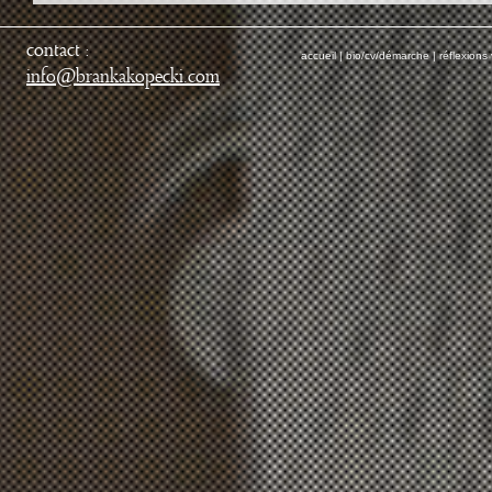
contact :
accueil
|
bio/cv/démarche
|
réflexions 
@
info
brankakopecki.com